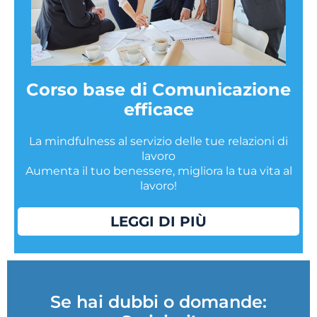
Corso base di Comunicazione
efficace
La mindfulness al servizio delle tue relazioni di
lavoro
Aumenta il tuo benessere, migliora la tua vita al
lavoro!
LEGGI DI PIÙ
Se hai dubbi o domande: