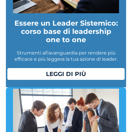
Essere un Leader Sistemico:
corso base di leadership
one to one
Strumenti all’avanguardia per rendere più
efficace e più leggera la tua azione di leader.
LEGGI DI PIÙ