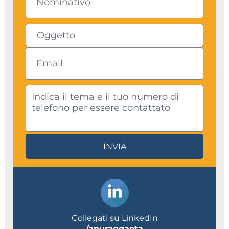
INVIA
Collegati su LinkedIn
/anuraggaeta