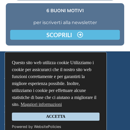
6 BUONI MOTIVI
per iscriverti alla newsletter
SCOPRILI
Questo sito web utilizza cookie Utilizziamo i
cookie per assicurarci che il nostro sito web
funzioni correttamente e per garantirti la
Via Giuseppe Garibaldi, 75
migliore esperienza possibile. Inoltre,
19025 Portovenere (SP) Italia
+39 335 7709520
info@noem.it
utilizziamo i cookie per effettuare alcune
PIVA 04345370961
statistiche di base che ci aiutano a migliorare il
Home
sito.
Maggiori informazioni
Chi Sono
Contatti
ACCETTA
Privacy Policy
Cookie Policy
Powered by WebsitePolicies