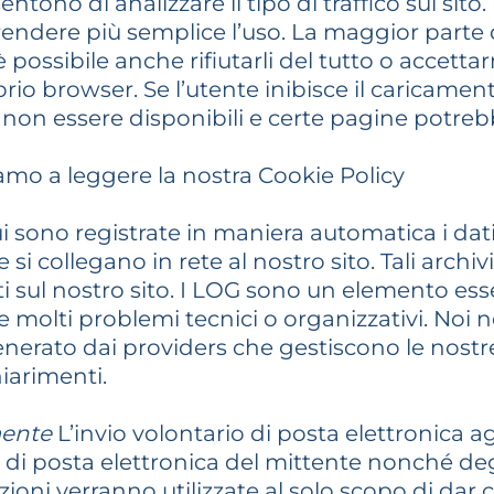
no di analizzare il tipo di traffico sul sito. 
endere più semplice l’uso. La maggior parte
ossibile anche rifiutarli del tutto o accettar
io browser. Se l’utente inibisce il caricamen
on essere disponibili e certe pagine potrebb
tiamo a leggere la nostra Cookie Policy
 sono registrate in maniera automatica i dati r
e si collegano in rete al nostro sito. Tali archiv
uti sul nostro sito. I LOG sono un elemento ess
e molti problemi tecnici o organizzativi. Noi
erato dai providers che gestiscono le nostre 
iarimenti.
mente
L’invio volontario di posta elettronica agl
o di posta elettronica del mittente nonché degl
mazioni verranno utilizzate al solo scopo di da