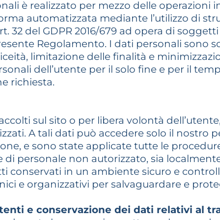
ali è realizzato per mezzo delle operazioni indi
forma automatizzata mediante l’utilizzo di st
’art. 32 del GDPR 2016/679 ad opera di soggett
presente Regolamento. I dati personali sono so
iceità, limitazione delle finalità e minimizzazio
personali dell’utente per il solo fine e per il 
ne richiesta.
ccolti sul sito o per libera volontà dell’utente
zzati. A tali dati può accedere solo il nostro 
ione, e sono state applicate tutte le procedur
 di personale non autorizzato, sia localmente c
ti conservati in un ambiente sicuro e controlla
ronici e organizzativi per salvaguardare e prot
enti e conservazione dei dati relativi al tra