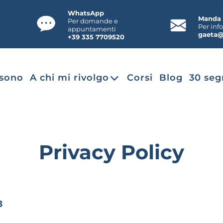
WhatsApp
Manda 
Per domande e
Per inf
appuntamenti
gaeta@
+39 335 7709520
 sono
A chi mi rivolgo
Corsi
Blog
30 seg
Privacy Policy
3