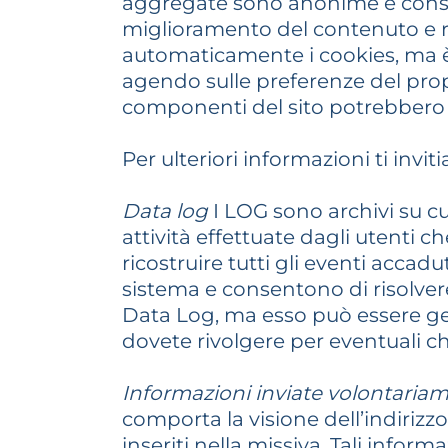
aggregate sono anonime e consento
miglioramento del contenuto e r
automaticamente i cookies, ma è p
agendo sulle preferenze del propr
componenti del sito potrebbero n
Per ulteriori informazioni ti invi
Data log
I LOG sono archivi su cui
attività effettuate dagli utenti ch
ricostruire tutti gli eventi accad
sistema e consentono di risolver
Data Log, ma esso può essere gen
dovete rivolgere per eventuali ch
Informazioni inviate volontaria
comporta la visione dell’indirizz
inseriti nella missiva. Tali infor