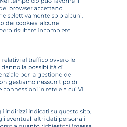
Nel tempo ciò può favorire il
 dei browser accettano
ne selettivamente solo alcuni,
to dei cookies, alcune
ero risultare incomplete.
elativi al traffico ovvero le
i danno la possibilità di
enziale per la gestione del
 non gestiamo nessun tipo di
connessioni in rete e a cui Vi
i indirizzi indicati su questo sito,
i eventuali altri dati personali
r corso a quanto richiestoci (messa