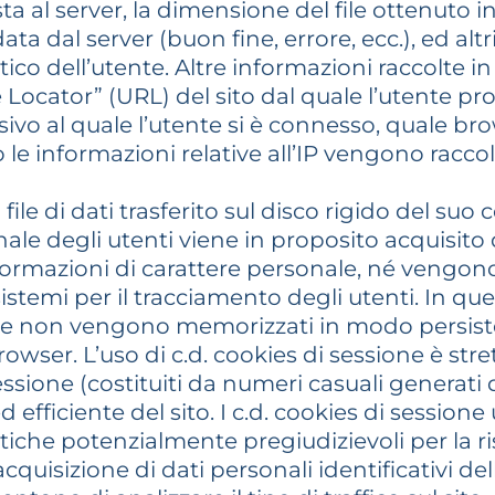
esta al server, la dimensione del file ottenuto i
ata dal server (buon fine, errore, ecc.), ed altr
tico dell’utente. Altre informazioni raccolte
Locator” (URL) del sito dal quale l’utente pro
ssivo al quale l’utente si è connesso, quale bro
to le informazioni relative all’IP vengono rac
file di dati trasferito sul disco rigido del 
ale degli utenti viene in proposito acquisito d
ormazioni di carattere personale, né vengono u
sistemi per il tracciamento degli utenti. In qu
che non vengono memorizzati in modo persist
owser. L’uso di c.d. cookies di sessione è stre
sessione (costituiti da numeri casuali generati 
efficiente del sito. I c.d. cookies di sessione u
tiche potenzialmente pregiudizievoli per la r
quisizione di dati personali identificativi del